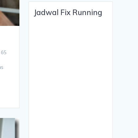
Jadwal Fix Running
K 65
as