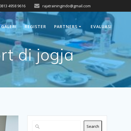
0813 4958 9616
rajatrainingindo@gmail.com
GALERI
REGISTER
PARTNERS
EVALUASI
rt di jogja
Search