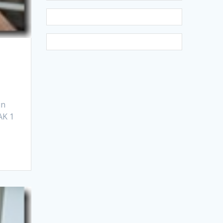
un
AK 1