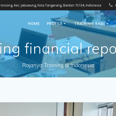
eroncong, Kec. Jatiuwung, Kota Tangerang, Banten 15134, Indonesia
HOME
PROFILE
TRAINING KAMI
ing financial repo
Rajanya Training di Indonesia