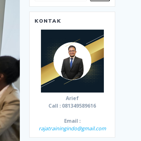
KONTAK
Arief
Call : 081349589616
Email :
rajatrainingindo@gmail.com