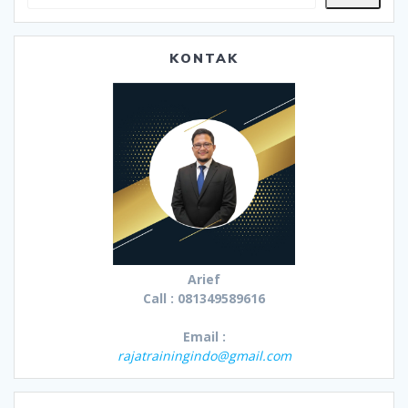
KONTAK
Arief
Call : 081349589616
Email :
rajatrainingindo@gmail.com